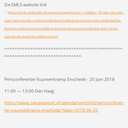
Zie EMLS-website link
:
https://emls.webnode.nl/news/vuurwerkramp-r-j-bakker-18-jaar-op-zoek-
naar-het-causale-verband-openbaarmakingsprocedure-van-gedeeltelijke-
besloten-geheime-enschedese-gemeenteraadsvergadering-over-recht-
van-eerste-koop-loc-tollensstraat/
==============================================
==============================
Persconferentie Vuurwerkramp Enschede - 20 juni 2018
11:00 — 13:00 Den Haag
https://www.nieuwspoort.nl/agenda/overzicht/persconferen
tie-vuurwerkramp-enschede/?date=2018-06-20