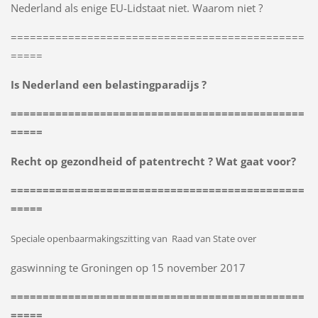
Nederland als enige EU-Lidstaat niet. Waarom niet ?
==============================================
=====
Is Nederland een belastingparadijs ?
==============================================
=====
Recht op gezondheid of patentrecht ? Wat gaat voor?
==============================================
=====
Speciale openbaarmakingszitting van Raad van State over
gaswinning te Groningen op 15 november 2017
==============================================
=====