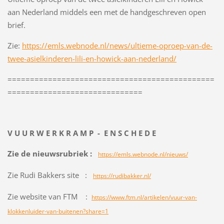
aan Nederland middels een met de handgeschreven open
brief.
Zie:
https://emls.webnode.nl/news/ultieme-oproep-van-de-
twee-asielkinderen-lili-en-howick-aan-nederland/
==============================================
==============================
V U U R W E R K R A M P - E N S C H E D E
Zie de nieuwsrubriek :
https://emls.webnode.nl/nieuws/
Zie Rudi Bakkers site :
https://rudibakker.nl/
Zie website van FTM :
https://www.ftm.nl/artikelen/vuur-van-
klokkenluider-van-buitenen?share=1