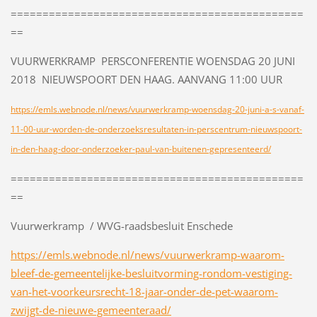
==============================================
==
VUURWERKRAMP PERSCONFERENTIE WOENSDAG 20 JUNI
2018 NIEUWSPOORT DEN HAAG. AANVANG 11:00 UUR
https://emls.webnode.nl/news/vuurwerkramp-woensdag-20-juni-a-s-vanaf-
11-00-uur-worden-de-onderzoeksresultaten-in-perscentrum-nieuwspoort-
in-den-haag-door-onderzoeker-paul-van-buitenen-gepresenteerd/
==============================================
==
Vuurwerkramp / WVG-raadsbesluit Enschede
https://emls.webnode.nl/news/vuurwerkramp-waarom-
bleef-de-gemeentelijke-besluitvorming-rondom-vestiging-
van-het-voorkeursrecht-18-jaar-onder-de-pet-waarom-
zwijgt-de-nieuwe-gemeenteraad/