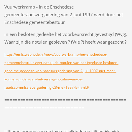
Vuurwerkramp - In de Enschedese
gemeenteraadsvergadering van 2 juni 1997 werd door het
Enschedese gemeentebestuur
in een besloten gedeelte het voorkeursrecht gevestigd (Wvg).
Waar zijn die notulen gebleven ? (Wie ?) heeft waar gezocht ?
https://emls.webnode.nl/news/vuurwerkramp-het-enschedese-
gemeentebestuur-zegt-dat-zij-de-notulen-van-het-ingelaste-besloten-
geheime-gedeelte-van-raadsvergadering-van-2-juli-1997-niet-meer-
kunnen-vinden-van-het-verslag-notulen-van-de-
raadscommissievergadering-28-mei-1997-is-inmid/
==============================================
==============================
Ultieme oproep van de twee asielkinderen Lili en Howick