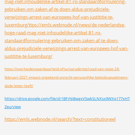
mag-niet-inhoudelijke-artikel-81-ro-standaardformulering-
gebruiken-om-zaken-af-te-doen-aldus-prejudiciele-
verwijzings-arrest-van-europees-hof-van-justititie-te-
luxemburg/
ttps://emls.webnode.nl/news/de-nederlandse-
hoge-raad-mag-niet-inhoudelijke-artikel-81-ro-
standaardformulering-gebruiken-om-zaken-af-te-doen-
aldus-prejudiciele-verwijzings-arrest-van-europees-hof-van-
justititie-te-luxemburg/
https://overheidenopenbaarheid.nl/jurisprudentie/raad-van-state-24-
februari-2021-impact-ongekend-onrecht-persoonlijke-beleidsopvattingen-
dode-letter-leeft/
https://drive.google.com/file/d/1BFrNi8wgxVSwkSLNXsx9WXq177xHT
Zeu/view
https://emls.webnode.nl/search/?text=constitutioneel