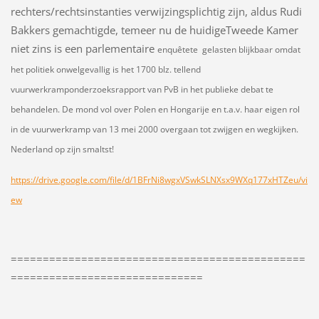
rechters/rechtsinstanties verwijzingsplichtig zijn, aldus Rudi
Bakkers gemachtigde, temeer nu de huidigeTweede Kamer
niet zins is een parlementaire
enquête
te gelasten blijkbaar omdat
het politiek onwelgevallig is het 1700 blz. tellend
vuurwerkramponderzoeksrapport van PvB in het publieke debat te
behandelen. De mond vol over Polen en Hongarije en t.a.v. haar eigen rol
in de vuurwerkramp van 13 mei 2000 overgaan tot zwijgen en wegkijken.
Nederland op zijn smaltst!
https://drive.google.com/file/d/1BFrNi8wgxVSwkSLNXsx9WXq177xHTZeu/vi
ew
==============================================
==============================