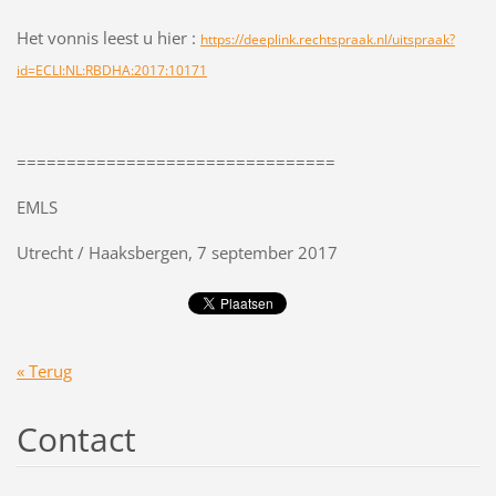
Het vonnis leest u hier :
https://deeplink.rechtspraak.nl/uitspraak?
id=ECLI:NL:RBDHA:2017:10171
================================
EMLS
Utrecht / Haaksbergen, 7 september 2017
« Terug
Contact