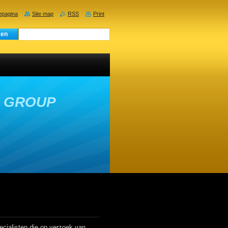
pagina
Site map
RSS
Print
E GROUP
cialisten die op verzoek van