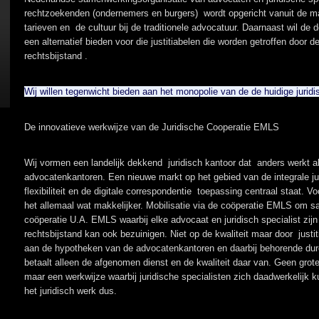
rechtzoekenden (ondernemers en burgers) wordt opgericht vanuit de m
tarieven en de cultuur bij de traditionele advocatuur. Daarnaast wil d
een alternatief bieden voor die justitiabelen die worden getroffen door 
rechtsbijstand .
Wij willen tegenwicht bieden aan het monopolie van de de huidige jurid
De innovatieve werkwijze van de Juridische Cooperatie EMLS
Wij vormen een landelijk dekkend juridisch kantoor dat anders werkt a
advocatenkantoren. Een nieuwe markt op het gebied van de integrale jur
flexibiliteit en de digitale correspondentie toepassing centraal staat. V
het allemaal wat makkelijker. Mobilisatie via de coöperatie EMLS om 
coöperatie U.A. EMLS waarbij elke advocaat en juridisch specialist zij
rechtsbijstand kan ook bezuinigen. Niet op de kwaliteit maar door justit
aan de hypotheken van de advocatenkantoren en daarbij behorende dure 
betaalt alleen de afgenomen dienst en de kwaliteit daar van. Geen gr
maar een werkwijze waarbij juridische specialisten zich daadwerkelijk 
het juridisch werk dus.