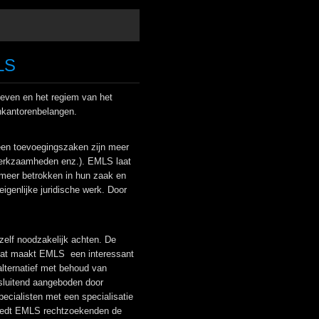
LS
ieven en het regiem van het
nkantorenbelangen.
 een toevoegingszaken zijn meer
e werkzaamheden enz.). EMLS laat
 meer betrokken in hun zaak en
igenlijke juridische werk. Door
zelf noodzakelijk achten. De
 Dat maakt EMLS een interessant
 alternatief met behoud van
itsluitend aangeboden door
pecialisten met een specialisatie
 biedt EMLS rechtzoekenden de