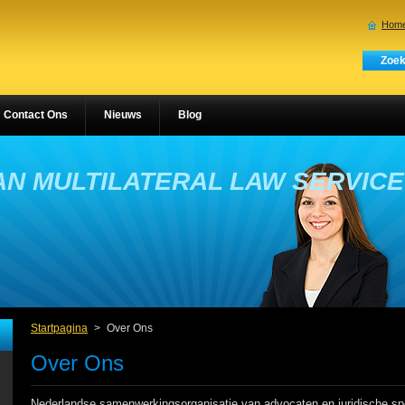
Home
Contact Ons
Nieuws
Blog
N MULTILATERAL LAW SERVIC
Startpagina
>
Over Ons
Over Ons
Nederlandse samenwerkingsorganisatie van advocaten en juridische spe