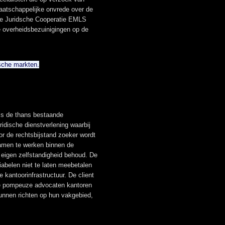
aatschappelijke onvrede over de
e de Juridsche Cooperatie EMLS
de overheidsbezuinigingen op de
ische markten.
ls de thans bestaande
idische dienstverlening waarbij
oor de rechtsbijstand zoeker wordt
samen te werken binnen de
n eigen zelfstandigheid behoud. De
iabelen niet te laten meebetalen
kantoorinfrastructuur. De client
ote pompeuze advocaten kantoren
kunnen richten op hun vakgebied,