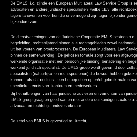
De EMLS i.o. zijnde een European Multilateral Law Service Group is
advocaten en andere juridische specialisten welke t.b.v alle rechtzoe
lagere tarieven en voor hen die onvermogend zijn tegen bijzonder gemo
bijzondere vorm.
De dienstverleningen van de Juridische Cooperatie EMLS bestaan o.a. u
begeleiding, rechtsbijstand binnen alle rechtsgebieden zowel nationaal
uit het voeren van proefprocessen. De European Multilateral Law Serv
binnen de samenwerking . De gekozen formule zorgt voor een afgewoge
werkende organisatie met een persoonlijke binding, benadering en begel
werkend juridisch specialist. De EMLS-groep wordt gevormd door zelfst
specialisten (natuurlijke- en rechtspersonen) die bewust hebben gekoze
kunnen - als dat nodig is - een beroep doen op en/of gebruik maken van
specifieke kennis van kantoren en medewerkers.
Bij het uitbrengen van haar juridische adviezen en verrichten van juridi
EMLS-groep graag en goed samen met andere deskundigen zoals o.a. ac
advocaat en rechtsbijstandsverzekeraar.
De zetel van EMLS is gevestigd te Utrecht,