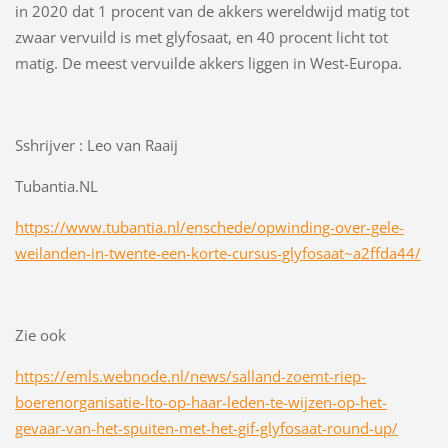
in 2020 dat 1 procent van de akkers wereldwijd matig tot
zwaar vervuild is met glyfosaat, en 40 procent licht tot
matig. De meest vervuilde akkers liggen in West-Europa.
Sshrijver : Leo van Raaij
Tubantia.NL
https://www.tubantia.nl/enschede/opwinding-over-gele-
weilanden-in-twente-een-korte-cursus-glyfosaat~a2ffda44/
Zie ook
https://emls.webnode.nl/news/salland-zoemt-riep-
boerenorganisatie-lto-op-haar-leden-te-wijzen-op-het-
gevaar-van-het-spuiten-met-het-gif-glyfosaat-round-up/