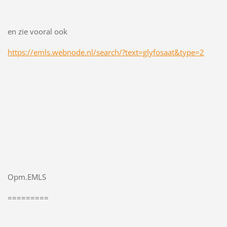
en zie vooral ook
https://emls.webnode.nl/search/?text=glyfosaat&type=2
Opm.EMLS
=========