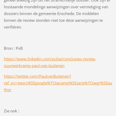
geheel afwezig zijn uit het strafrechtelijk dossier. Ook zijn er
losstaande mondelinge aanwijzingen over vernietiging van
dossiers binnen de gemeente Enschede. De middelen
binnen de review stonden niet toe deze aanwijzingen te
verifiëren.
Bron : PvB
https://www.linkedin.com/pulse/conclusies-review-
vuurwerkramp-paul-van-buitenen
https://twitter.com/PaulvanBuitenen?
ref_src=twsrc%5Egoogle%7Ctwcamp%5Eserp%7Ctwgr%5Eau
thor
Zie ook :