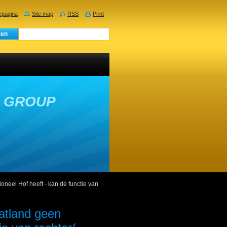
pagina
Site map
RSS
Print
E GROUP
ioneel Hof heeft - kan de functie van
aatland geen