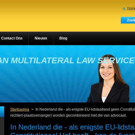
Home
Contact Ons
Nieuws
Blog
N MULTILATERAL LAW SERVIC
Startpagina
>
In Nederland die - als enigste EU-lidstaatland geen Constitut
rechter(-plaatsvervanger) worden gecombineerd met die van advocaat.
In Nederland die - als enigste EU-lidst