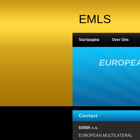
EMLS
Startpagina
Over Ons
EUROPEA
Contact
BAWA c.s.
EUROPEAN MULTILATERAL