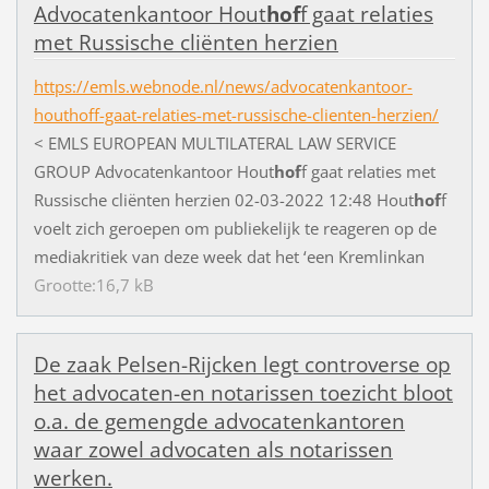
Advocatenkantoor Hout
hof
f gaat relaties
met Russische cliënten herzien
https://emls.webnode.nl/news/advocatenkantoor-
houthoff-gaat-relaties-met-russische-clienten-herzien/
< EMLS EUROPEAN MULTILATERAL LAW SERVICE
GROUP Advocatenkantoor Hout
hof
f gaat relaties met
Russische cliënten herzien 02-03-2022 12:48 Hout
hof
f
voelt zich geroepen om publiekelijk te reageren op de
mediakritiek van deze week dat het ‘een Kremlinkan
Grootte:16,7 kB
De zaak Pelsen-Rijcken legt controverse op
het advocaten-en notarissen toezicht bloot
o.a. de gemengde advocatenkantoren
waar zowel advocaten als notarissen
werken.