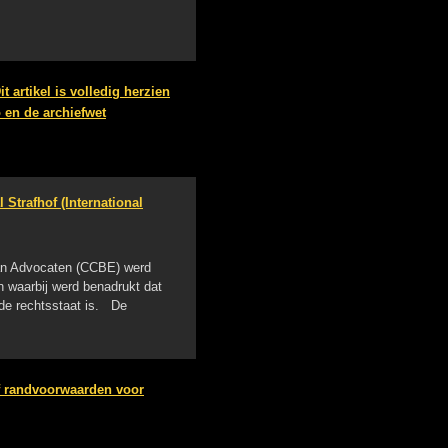
t artikel is volledig herzien
 en de archiefwet
 Strafhof (International
van Advocaten (CCBE) werd
n waarbij werd benadrukt dat
 de rechtsstaat is. De
jf randvoorwaarden voor