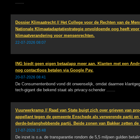
.......
Dossier Klimaatrecht // Het College voor de Rechten van de Mens
Nationale Klimaatadaptatiestrategie onvoldoende oog heeft voo
klimaatverandering voor mensenrechten.
22-07-2026 08:07
ING biedt geen eigen betaalapp meer aan. Klanten met een Andr
nog contactloos betalen via Google Pay.
20-07-2026 08:41
De Consumentenbond vond dit onwenselijk, omdat daarmee klantgeg
tech-gigant die bekend staat als privacy-schender .......
Vuurwerkramp // Raad van State buigt zich over grieven van proc
appellant tegen de gemeente Enschede als verwerende partij e
derde-belanghebbende partij. Beide zonen van Bakker zetten de
17-07-2026 15:48
De inzet is o.a. de transparantie rondom de 5,5 miljoen gulden betali