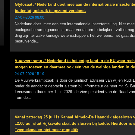
Glyfosaat // Nederland doet mee aan de internationale insectente
buitenlui, gebruik je gezond verstand.
27-07-2026 08:00
Nederland doet mee aan een internationale insectentelling. Niet me
ecologische ramp gaande is, maar vooral om te bekijken: valt er nog
ding zijn ter zake kundige wetenschappers het wel eens: het gaat dr
bestuivende...
Vuurwerkramp // Nederland is het enige land in de EU waar rech
mogen toetsen en daarmee ook één van de weinige landen in de
24-07-2026 15:19
De Vuurwerkrampzaak is door de juridisch adviseur van wijlen Rudi
onder de aandacht gebracht alstoen bij informateur de heer mr. S. 
Leeuwarden thans per 1 juli 2026 de vice-president van de Raad van
Tom de...
Vanaf zaterdag 25 juli is Kanaal Almelo-De Haandrik afgesloten 
12.00 uur sluit Rijkswaterstaat de sluizen bij Eefde. Hierdoor is
Twentekanalen niet meer mogelijk