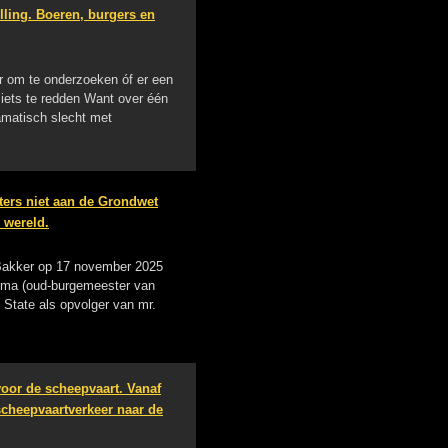
lling. Boeren, burgers en
er om te onderzoeken óf er een
 iets te redden Want over één
amatisch slecht met
ters niet aan de Grondwet
 wereld.
 Bakker op 17 november 2025
Buma (oud-burgemeester van
 State als opvolger van mr.
voor de scheepvaart. Vanaf
 scheepvaartverkeer naar de