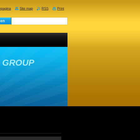
pagina
Site map
RSS
Print
E GROUP