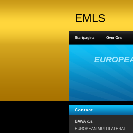
EMLS
Startpagina
Over Ons
EUROPEA
Contact
BAWA c.s.
EUROPEAN MULTILATERAL