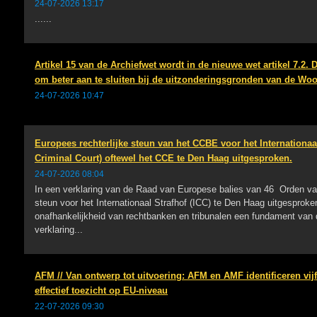
24-07-2026 13:17
......
Artikel 15 van de Archiefwet wordt in de nieuwe wet artikel 7.2. Di
om beter aan te sluiten bij de uitzonderingsgronden van de Woo
24-07-2026 10:47
Europees rechterlijke steun van het CCBE voor het Internationaal
Criminal Court) oftewel het CCE te Den Haag uitgesproken.
24-07-2026 08:04
In een verklaring van de Raad van Europese balies van 46 Orden 
steun voor het Internationaal Strafhof (ICC) te Den Haag uitgesproke
onafhankelijkheid van rechtbanken en tribunalen een fundament van
verklaring...
AFM // Van ontwerp tot uitvoering: AFM en AMF identificeren vi
effectief toezicht op EU-niveau
22-07-2026 09:30