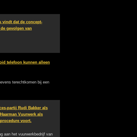
 vindt dat de concept-
r de gevolgen van
oid telefoon kunnen alleen
evens terechtkomen bij een
es-partij Rudi Bakker als
n Haarman Vuurwerk als
 procedure voort.
ng aan het vuurwerkbedrijf van